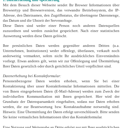
1. Datenerhebung und -speicherung
Mit dem Besuch dieser Webseite sendet Ihr Browser Informationen über
Browsertyp und Browserversion, das verwandte Betriebssystem, die IP-
Adresse, den Dateinamen, den Zugriffsstatus, die übertragene Datenmenge,
das Datum und die Uhrzeit der Serveranfrage.
Diese Daten sind weder einer Person noch anderen Datenquellen
zuzuordnen und werden zunächst gespeichert. Nach einer statistischen
Auswertung werden diese Daten gelöscht.
Ihre persönlichen Daten werden gegenüber anderen Dritten (u.a.
Unternehmen, Institutionen) weder offenlegt, überlassen, verkauft noch
anderweitig vermarktet, sofern nicht Ihr ausdrückliches Einverständnis
vorliegt. Etwas anderes gilt, wenn wir zur Offenlegung und Übermittlung
Ihrer Daten gesetzlich oder durch gerichtliches Urteil verpflichtet sind.
Datenerhebung bei Kontaktformular:
Personenbezogene Daten werden erhoben, wenn Sie bei einer
Kontaktierung über unser Kontaktformular Informationen mitteilen. Die
von Ihnen eingegebenen Daten (E-Mail-Adresse) werden zum Zweck der
individuellen Kommunikation mit Ihnen gespeichert. Hier wird der
Grundsatz der Datensparsamkeit eingehalten, sodass nur Daten erhoben
werden, die zur Beantwortung bzw. Kontaktaufnahme notwendig sind.
Hinweis: Eine Übermittlung der Daten erfolgt unverschlüsselt. Bitte senden
Sie keine vertraulichen Informationen über das Kontaktformular.
Eine Nutzung und Weitergabe an Dritte erfolgt nur mit Ihrer ausdrücklichen