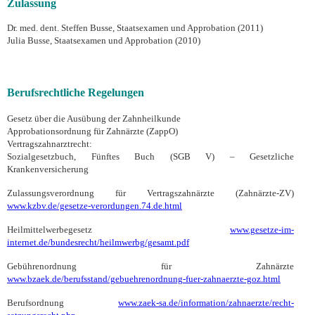
Zulassung
Dr. med. dent. Steffen Busse, Staatsexamen und Approbation (2011)
Julia Busse, Staatsexamen und Approbation (2010)
Berufsrechtliche Regelungen
Gesetz über die Ausübung der Zahnheilkunde
Approbationsordnung für Zahnärzte (ZappO)
Vertragszahnarztrecht:
Sozialgesetzbuch, Fünftes Buch (SGB V) – Gesetzliche
Krankenversicherung
Zulassungsverordnung für Vertragszahnärzte (Zahnärzte-ZV)
www.kzbv.de/gesetze-verordungen.74.de.html
Heilmittelwerbegesetz
www.gesetze-im-
internet.de/bundesrecht/heilmwerbg/gesamt.pdf
Gebührenordnung für Zahnärzte
www.bzaek.de/berufsstand/gebuehrenordnung-fuer-zahnaerzte-goz.html
Berufsordnung
www.zaek-sa.de/information/zahnaerzte/recht-