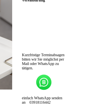
Vereinbarung
Seestraße 3
39114
Magdeburg
Telefon: 0391/ 811 6442
info@zahnarztpraxis-
busse.de
Kurzfristige Terminabsagen
bitten wir Sie möglichst per
Mail oder WhatsApp zu
tätigen.
einfach WhatsApp senden
an 03918116442